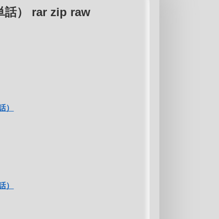
rar zip raw
話）
話）