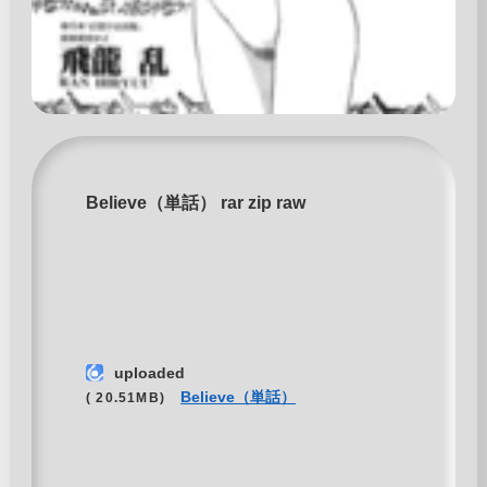
Believe（単話） rar zip raw
uploaded
Believe（単話）
( 20.51MB)