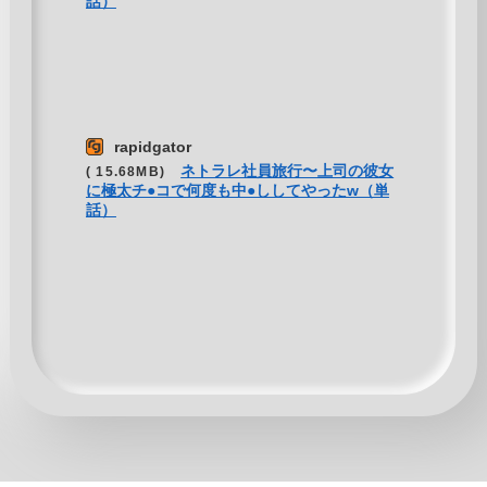
話）
rapidgator
ネトラレ社員旅行〜上司の彼女
( 15.68MB)
に極太チ●コで何度も中●ししてやったw（単
話）