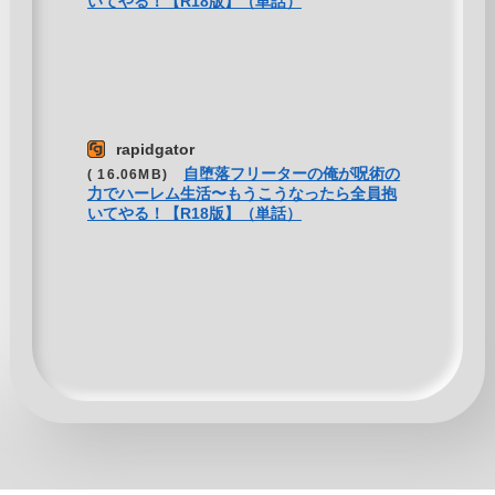
いてやる！【R18版】（単話）
rapidgator
自堕落フリーターの俺が呪術の
( 16.06MB)
力でハーレム生活〜もうこうなったら全員抱
いてやる！【R18版】（単話）